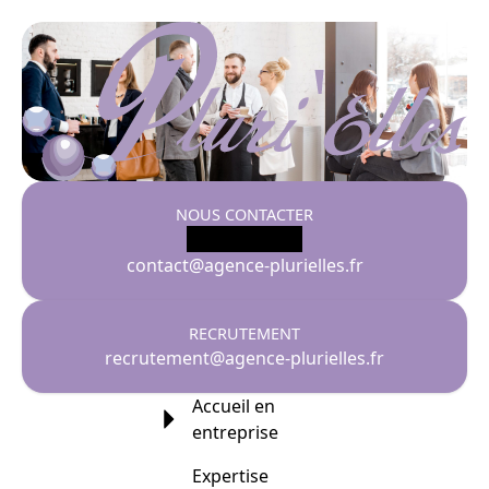
NOUS CONTACTER
01 41 34 01 02
contact@agence-plurielles.fr
RECRUTEMENT
recrutement@agence-plurielles.fr
Accueil en
entreprise
Expertise